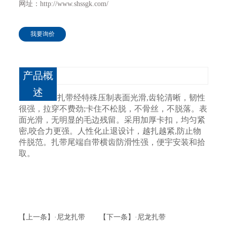
网址：http://www.shssgk.com/
我要询价
产品概
述
扎带经特殊压制表面光滑,齿轮清晰，韧性
很强，拉穿不费劲;卡住不松脱，不骨丝，不脱落。表
面光滑，无明显的毛边残留。采用加厚卡扣，均匀紧
密,咬合力更强。人性化止退设计，越扎越紧,防止物
件脱范。扎带尾端自带横齿防滑性强，便宇安装和拾
取。
【上一条】·尼龙扎带
【下一条】·尼龙扎带