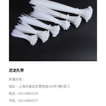
尼龙扎带
所属分类：
地址：上海市嘉定区曹胜路518号7幢5层-2
电话：021-64043156
手机：021-64043557